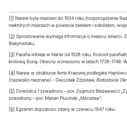
[1]
Narew była miastem do 1934 roku /rozporządzenie Rady M
niektórych miastach w powiecie bielskim i sokólskim, woj
[2]
Sprostowania wymaga informacja o miejscu śmierci. Zma
Białymstoku.
[3]
Parafia istnieje w Narwi od 1528 roku. Kościół parafi
królową Bonę. Obecny wzniesiono w latach 1738-1748. W 1
[4]
Narew w strukturze Armii Krajowej podlegała Hajnówce
(nazwisko nieznane) – Gwozdek Zdzisław,
Białostocki Ok
[5]
Dowódca 1 szwadronu – por. Zygmunt Błażejewicz „Zy
szwadronu – por. Marian Pluciński „Mścisław”.
[6]
Egzamin dojrzałości zdany w czerwcu 1947 roku.