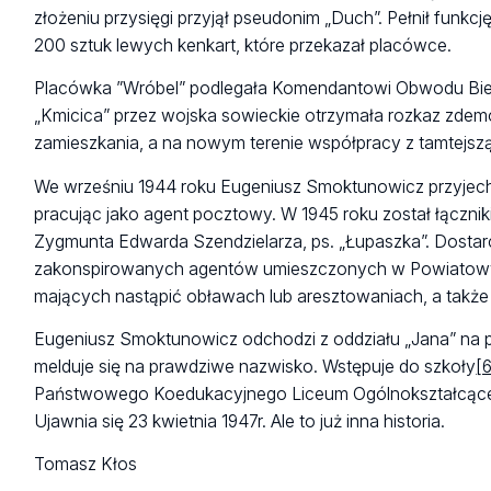
złożeniu przysięgi przyjął pseudonim „Duch”. Pełnił funk
200 sztuk lewych kenkart, które przekazał placówce.
Placówka ”Wróbel” podlegała Komendantowi Obwodu Biels
„Kmicica” przez wojska sowieckie otrzymała rozkaz zdemob
zamieszkania, a na nowym terenie współpracy z tamtejszą
We wrześniu 1944 roku Eugeniusz Smoktunowicz przyjechał
pracując jako agent pocztowy. W 1945 roku został łączn
Zygmunta Edwarda Szendzielarza, ps. „Łupaszka”. Dost
zakonspirowanych agentów umieszczonych w Powiatowym
mających nastąpić obławach lub aresztowaniach, a także r
Eugeniusz Smoktunowicz odchodzi z oddziału „Jana” na p
melduje się na prawdziwe nazwisko. Wstępuje do szkoły
[
Państwowego Koedukacyjnego Liceum Ogólnokształcącego
Ujawnia się 23 kwietnia 1947r. Ale to już inna historia.
Tomasz Kłos