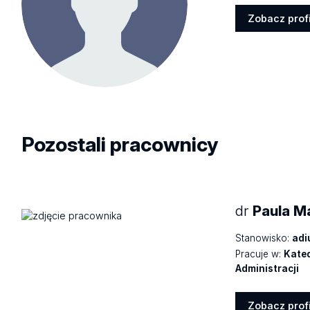
Zobacz profi
Zobacz
profil
Pozostali pracownicy
dr
Paula M
Stanowisko:
adi
Pracuje w:
Kated
Administracji
Zobacz profi