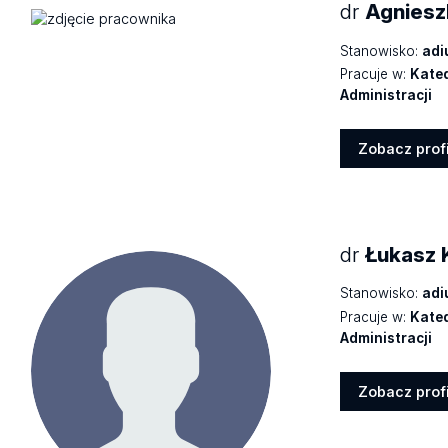
dr
Agniesz
Stanowisko:
adi
Pracuje w:
Kated
Administracji
Zobacz profi
Zobacz
profil
dr
Łukasz 
Stanowisko:
adi
Pracuje w:
Kated
Administracji
Zobacz profi
Zobacz
profil