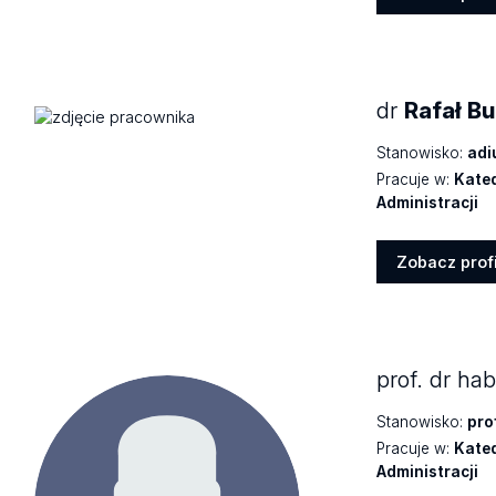
Zobacz
profil
dr
Rafał Bu
Stanowisko:
adi
Pracuje w:
Kated
Administracji
Zobacz profi
Zobacz
profil
prof. dr ha
Stanowisko:
pro
Pracuje w:
Kated
Administracji