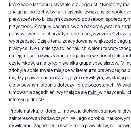
które wiele lat temu usłyszałem z Jego ust: "Niektórzy ma
znając jej potrzeby, był jak najściślej związany ze spo
pierwszeństwo bliższym czasowo potrzebom społecznym, 
przyszłość. Z reguły badania swoje nakierowywał na zagad
państwowego, miał przy tym ogromne „wyczucie” zbliżającyc
wyprzedzać. Dzięki temu zdecydowana większość Jego pr
praktyce. Nie umniejsza to jednak ich waloru teoretyczneg
umiejętności rozwiązywania zagadnień w sposób tak bardz
czytelników, a nie tylko niewielka grupa specjalistów. Mi
zdobyła sobie trwałe miejsce w literaturze prawniczej na
między prawem administracyjnym i cywilnym, wykładni pr
ale w pewnym stopniu dotyczy i prac pozostałych. W więks
ujmowania zagadnień, wyznająca się
m.in.
w nasyceniu ic
interesu jednostki.
Problematyka, o której tu mowa, jakkolwiek stanowiła gł
zainteresowań badawczych. W Jego dorobku naukowym zna
cywilnemu, zagadnieniu kształcenia prawników, roli prawn