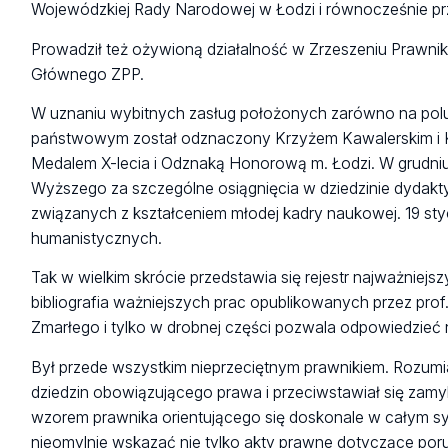
Wojewódzkiej Rady Narodowej w Łodzi i równocześnie pr
Prowadził też ożywioną działalność w Zrzeszeniu Prawników
Głównego ZPP.
W uznaniu wybitnych zasług położonych zarówno na polu d
państwowym został odznaczony Krzyżem Kawalerskim i Kr
Medalem X-lecia i Odznaką Honorową m. Łodzi. W grudniu 1
Wyższego za szczególne osiągnięcia w dziedzinie dydak
związanych z kształceniem młodej kadry naukowej. 19 sty
humanistycznych.
Tak w wielkim skrócie przedstawia się rejestr najważniej
bibliografia ważniejszych prac opublikowanych przez prof
Zmarłego i tylko w drobnej części pozwala odpowiedzieć na
Był przede wszystkim nieprzeciętnym prawnikiem. Rozumi
dziedzin obowiązującego prawa i przeciwstawiał się zamy
wzorem prawnika orientującego się doskonale w całym sy
nieomylnie wskazać nie tylko akty prawne dotyczące por