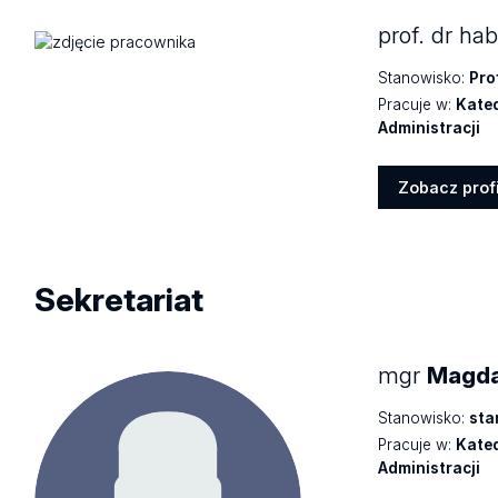
prof. dr ha
Stanowisko:
Pro
Pracuje w:
Kated
Administracji
Zobacz profi
Zobacz
profil
Sekretariat
mgr
Magda
Stanowisko:
sta
Pracuje w:
Kated
Administracji