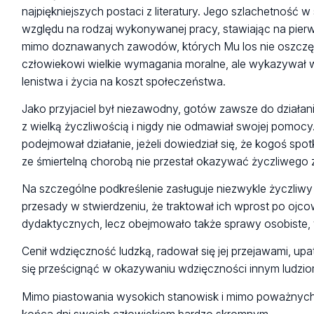
najpiękniejszych postaci z literatury. Jego szlachetność
względu na rodzaj wykonywanej pracy, stawiając na pier
mimo doznawanych zawodów, których Mu los nie oszczędził
człowiekowi wielkie wymagania moralne, ale wykazywał wie
lenistwa i życia na koszt społeczeństwa.
Jako przyjaciel był niezawodny, gotów zawsze do działani
z wielką życzliwością i nigdy nie odmawiał swojej pomocy.
podejmował działanie, jeżeli dowiedział się, że kogoś sp
ze śmiertelną chorobą nie przestał okazywać życzliwego
Na szczególne podkreślenie zasługuje niezwykle życzliw
przesady w stwierdzeniu, że traktował ich wprost po ojc
dydaktycznych, lecz obejmowało także sprawy osobiste, w
Cenił wdzięczność ludzką, radował się jej przejawami, up
się prześcignąć w okazywaniu wdzięczności innym ludzio
Mimo piastowania wysokich stanowisk i mimo poważnych o