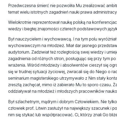
Przedwczesna śmierć nie pozwoliła Mu zrealizować amb
temat wielu istotnych zagadnień nauki prawa administracy
Wielokrotnie reprezentował naukę polską na konferencja
wiedzy i biegłej znajomości czterech podstawowych językó
Był nauczycielem i wychowawcą. I na tym polu wyróżniał
wychowawczym na młodzież. Miał dar jasnego przedstawia
audytorium. Zadziwiał też rozległością swej wiedzy i umie
zagadnienia od różnych stron, posługując się przy tym 
wrażenia. Wśród młodzieży i absolwentów cieszył się ogr
się w trudnej sytuacji życiowej, zwracali się do Niego o 
seminarium magisterskiego utrzymywało z Nim stały konta
zresztą zachęcał, mimo iż zabierało Mu to sporo czasu.
oddziaływał na młodzież i młodszych pracowników naukow
Był szlachetnym, mądrym i dobrym Człowiekiem. Nie tylk
człowiek prof. Litwin zasłużył na największy szacunek i p
nim się stykać lub współpracować. Ci, którzy znali Go bli