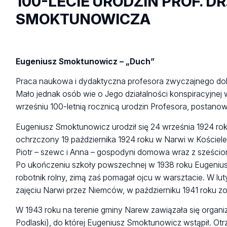
100-LECIE URODZIN PROF. DR
SMOKTUNOWICZA
Eugeniusz Smoktunowicz – „Duch”
Praca naukowa i dydaktyczna profesora zwyczajnego dok
Mało jednak osób wie o Jego działalności konspiracyjnej
wrześniu 100-letnią rocznicą urodzin Profesora, postanowi
Eugeniusz Smoktunowicz urodził się 24 września 1924 ro
ochrzczony 19 października 1924 roku w Narwi w Kościele
Piotr – szewc i Anna – gospodyni domowa wraz z sześcio
Po ukończeniu szkoły powszechnej w 1938 roku Eugenius
robotnik rolny, zimą zaś pomagał ojcu w warsztacie. W lu
zajęciu Narwi przez Niemców, w październiku 1941 roku 
W 1943 roku na terenie gminy Narew zawiązała się organiz
Podlaski), do której Eugeniusz Smoktunowicz wstąpił. Ot