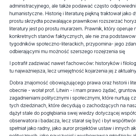
administracyjnego, ale także podawać często odpowiedni 
humanistyczne. Historię i literaturę piękną traktował jako
prostu skrzydła pozwalające prawnikowi rozszerzać horyz
literatury jest po prostu murarzem. Prawnik, który operuje
konkretnych stanów faktycznych, ale nie zna podstawowych
tygodników społeczno-literackich, przypomina- jego zda
odbierającymi mu możność szerszego rozejrzenia się
I potrafił zadziwiać nawet fachowców: historyków i filol
tu najważniejsza, lecz umiejętność kojarzenia jej z aktua
Dobra znajomość obowiązującego prawa oraz historii i l
obecnie - wołał prof. Litwin - i mam prawo żądać, grunt
zagadnieniami politycznymi i społecznymi, które nurtują 
tych dziedzinach, które decydują o zachodzących na nas
dążył stale do pogłębiania swej wiedzy dotyczącej współcz
obserwatora i badacza, lecz starał się być i był współt
spełniał jako radny, jako auror projektów ustaw i innych
politycznych, jako nauczyciel i wychowawca młodzieży a