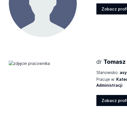
Zobacz profi
Zobacz
profil
dr
Tomasz 
Stanowisko:
asy
Pracuje w:
Kated
Administracji
Zobacz profi
Zobacz
profil