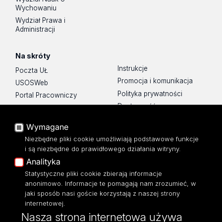
Wychowaniu
Wydział Prawa i
Administracji
Na skróty
Instrukcje
Poczta UŁ
Promocja i komunikacja
USOSWeb
Polityka prywatności
Portal Pracowniczy
Dostępność
Baza Aktów Własnych
Mapa Strony
Platforma e-learningowa
Wymagane
Moodle
Biblioteka WPiA UŁ
Niezbędne pliki cookie umożliwiają podstawowe funkcje
Eksperci UŁ
Bufet ☕
i są niezbędne do prawidłowego działania witryny.
Polityka Prywatności
Analityka
Dostępność
Statystyczne pliki cookie zbierają informacje
anonimowo. Informacje te pomagają nam zrozumieć, w
jaki sposób nasi goście korzystają z naszej strony
internetowej.
Nasza strona internetowa używa
ul. Kopcińskiego 8/12