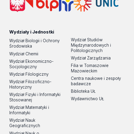
Wydziały i Jednostki
Wydział Studiów
Wydział Biologii i Ochrony
Międzynarodowych i
Środowiska
Politologicznych
Wydział Chemii
Wydział Zarządzania
Wydział Ekonomiczno-
Filia w Tomaszowie
Socjologiczny
Mazowieckim
Wydział Filologiczny
Centra naukowe i zespoły
Wydział Filozoficzno-
badawcze
Historyczny
Biblioteka UŁ
Wydział Fizyki i Informatyki
Wydawnictwo UŁ
Stosowanej
Wydział Matematyki i
Informatyki
Wydział Nauk
Geograficznych
Wydział Nauk o