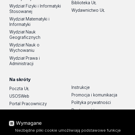
Biblioteka UŁ
Wydział Fizyki i Informatyki
Wydawnictwo UŁ
Stosowanej
Wydział Matematyki i
Informatyki
Wydział Nauk
Geograficznych
Wydział Nauk o
Wychowaniu
Wydział Prawa i
Administracji
Na skróty
Instrukcje
Poczta UŁ
Promocja i komunikacja
USOSWeb
Polityka prywatności
Portal Pracowniczy
Dostępność
Baza Aktów Własnych
Mapa Strony
Platforma e-learningowa
Wymagane
Moodle
Biblioteka WPiA UŁ
Niezbędne pliki cookie umożliwiają podstawowe funkcje
Eksperci UŁ
Bufet ☕