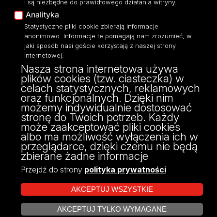
i są niezbędne do prawidłowego działania witryny.
Polityka Prywatności
Analityka
Dostępność
Statystyczne pliki cookie zbierają informacje
anonimowo. Informacje te pomagają nam zrozumieć, w
jaki sposób nasi goście korzystają z naszej strony
internetowej.
Nasza strona internetowa używa
ul. Kopcińskiego 8/12
plików cookies (tzw. ciasteczka) w
90-232 Łódź
celach statystycznych, reklamowych
NIP: 724-000-32-43
oraz funkcjonalnych. Dzięki nim
fax: 42/635 47 85
możemy indywidualnie dostosować
dziekanat@wpia.uni.lodz.pl
stronę do Twoich potrzeb. Każdy
może zaakceptować pliki cookies
albo ma możliwość wyłączenia ich w
przeglądarce, dzięki czemu nie będą
zbierane żadne informacje
Przejdź do strony
polityka prywatności
AKCEPTUJ WSZYSTKIE
AKCEPTUJ TYLKO WYMAGANE
Projekt Multiportalu UŁ współfinansowany z funduszy Unii Europejskiej w