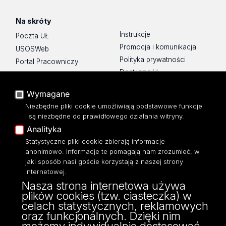
Na skróty
Instrukcje
Poczta UŁ
Promocja i komunikacja
USOSWeb
Polityka prywatności
Portal Pracowniczy
Dostępność
Baza Aktów Własnych
Mapa Strony
Platforma e-learningowa
Wymagane
Moodle
Biblioteka WPiA UŁ
Niezbędne pliki cookie umożliwiają podstawowe funkcje
Eksperci UŁ
Bufet ☕
i są niezbędne do prawidłowego działania witryny.
Polityka Prywatności
Analityka
Dostępność
Statystyczne pliki cookie zbierają informacje
anonimowo. Informacje te pomagają nam zrozumieć, w
jaki sposób nasi goście korzystają z naszej strony
internetowej.
Nasza strona internetowa używa
ul. Kopcińskiego 8/12
plików cookies (tzw. ciasteczka) w
90-232 Łódź
celach statystycznych, reklamowych
NIP: 724-000-32-43
oraz funkcjonalnych. Dzięki nim
fax: 42/635 47 85
możemy indywidualnie dostosować