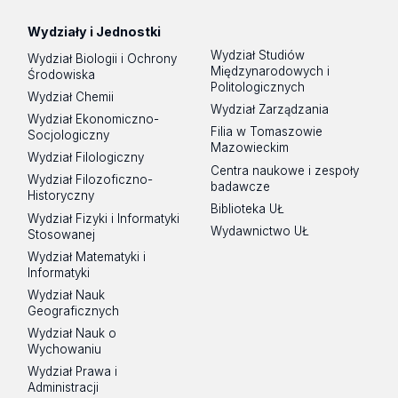
Wydziały i Jednostki
Wydział Studiów
Wydział Biologii i Ochrony
Międzynarodowych i
Środowiska
Politologicznych
Wydział Chemii
Wydział Zarządzania
Wydział Ekonomiczno-
Filia w Tomaszowie
Socjologiczny
Mazowieckim
Wydział Filologiczny
Centra naukowe i zespoły
Wydział Filozoficzno-
badawcze
Historyczny
Biblioteka UŁ
Wydział Fizyki i Informatyki
Wydawnictwo UŁ
Stosowanej
Wydział Matematyki i
Informatyki
Wydział Nauk
Geograficznych
Wydział Nauk o
Wychowaniu
Wydział Prawa i
Administracji