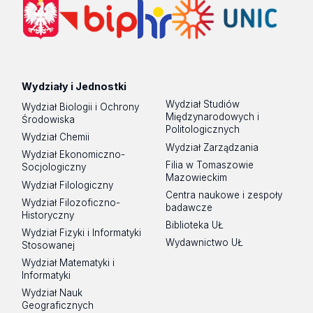
Wydziały i Jednostki
Wydział Studiów
Wydział Biologii i Ochrony
Międzynarodowych i
Środowiska
Politologicznych
Wydział Chemii
Wydział Zarządzania
Wydział Ekonomiczno-
Filia w Tomaszowie
Socjologiczny
Mazowieckim
Wydział Filologiczny
Centra naukowe i zespoły
Wydział Filozoficzno-
badawcze
Historyczny
Biblioteka UŁ
Wydział Fizyki i Informatyki
Wydawnictwo UŁ
Stosowanej
Wydział Matematyki i
Informatyki
Wydział Nauk
Geograficznych