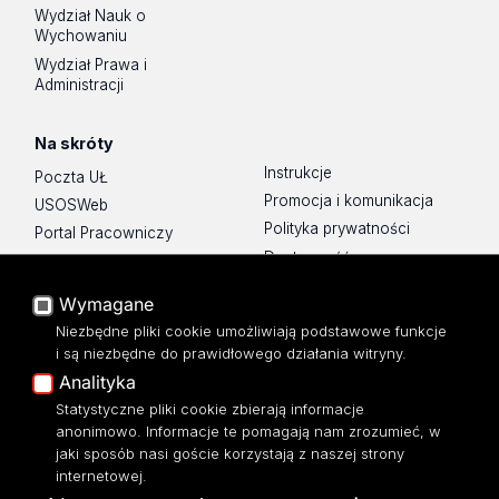
Wydział Nauk o
Wychowaniu
Wydział Prawa i
Administracji
Na skróty
Instrukcje
Poczta UŁ
Promocja i komunikacja
USOSWeb
Polityka prywatności
Portal Pracowniczy
Dostępność
Baza Aktów Własnych
Mapa Strony
Platforma e-learningowa
Wymagane
Moodle
Biblioteka WPiA UŁ
Niezbędne pliki cookie umożliwiają podstawowe funkcje
Eksperci UŁ
Bufet ☕
i są niezbędne do prawidłowego działania witryny.
Polityka Prywatności
Analityka
Dostępność
Statystyczne pliki cookie zbierają informacje
anonimowo. Informacje te pomagają nam zrozumieć, w
jaki sposób nasi goście korzystają z naszej strony
internetowej.