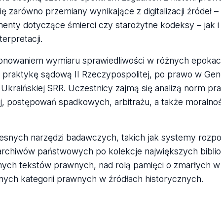
ę zarówno przemiany wynikające z digitalizacji źródeł –
nty dotyczące śmierci czy starożytne kodeksy – jak i 
erpretacji.
onowaniem wymiaru sprawiedliwości w różnych epokach
ez praktykę sądową II Rzeczypospolitej, po prawo w Ge
Ukraińskiej SRR. Uczestnicy zajmą się analizą norm p
, postępowań spadkowych, arbitrażu, a także moralnośc
nych narzędzi badawczych, takich jak systemy rozpo
rchiwów państwowych po kolekcje największych bibliot
nych tekstów prawnych, nad rolą pamięci o zmarłych w 
nych kategorii prawnych w źródłach historycznych.