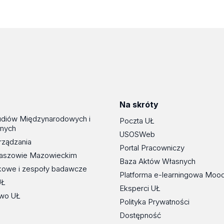
Na skróty
udiów Międzynarodowych i
Poczta UŁ
znych
USOSWeb
rządzania
Portal Pracowniczy
maszowie Mazowieckim
Baza Aktów Własnych
kowe i zespoły badawcze
Platforma e-learningowa Moo
UŁ
Eksperci UŁ
wo UŁ
Polityka Prywatności
Dostępność