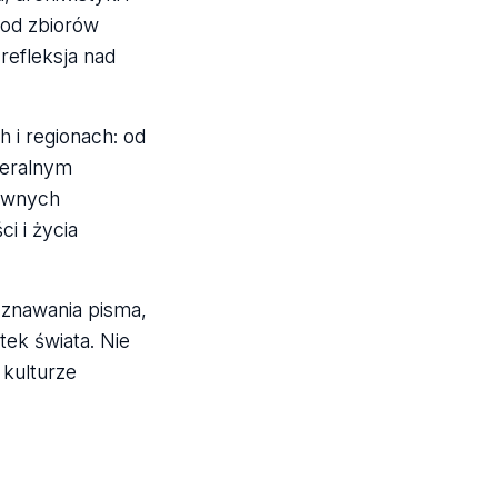
 od zbiorów
refleksja nad
 i regionach: od
neralnym
rawnych
i i życia
znawania pisma,
ek świata. Nie
kulturze