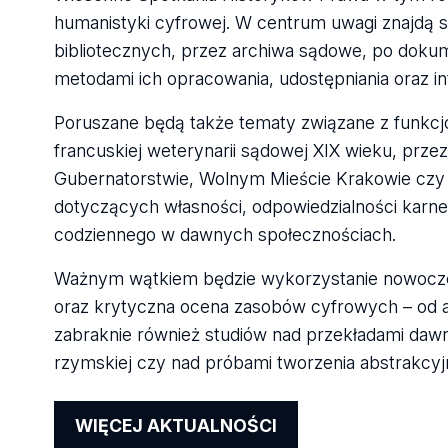
humanistyki cyfrowej. W centrum uwagi znajdą si
bibliotecznych, przez archiwa sądowe, po dokume
metodami ich opracowania, udostępniania oraz int
Poruszane będą także tematy związane z funkcj
francuskiej weterynarii sądowej XIX wieku, prz
Gubernatorstwie, Wolnym Mieście Krakowie czy 
dotyczących własności, odpowiedzialności karnej
codziennego w dawnych społecznościach.
Ważnym wątkiem będzie wykorzystanie nowoczes
oraz krytyczna ocena zasobów cyfrowych – od a
zabraknie również studiów nad przekładami daw
rzymskiej czy nad próbami tworzenia abstrakcyj
WIĘCEJ AKTUALNOŚCI