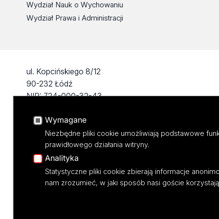
Wydział Nauk o Wychowaniu
Wydział Prawa i Administracji
ul. Kopcińskiego 8/12
90-232 Łódź
NIP: 724-000-32-43
fax: 42/635 47 85
Wymagane
dziekanat@wpia.uni.lodz.pl
Niezbędne pliki cookie umożliwiają podstawowe funk
prawidłowego działania witryny.
Analityka
Statystyczne pliki cookie zbierają informacje anoni
nam zrozumieć, w jaki sposób nasi goście korzystają 
Projekt M