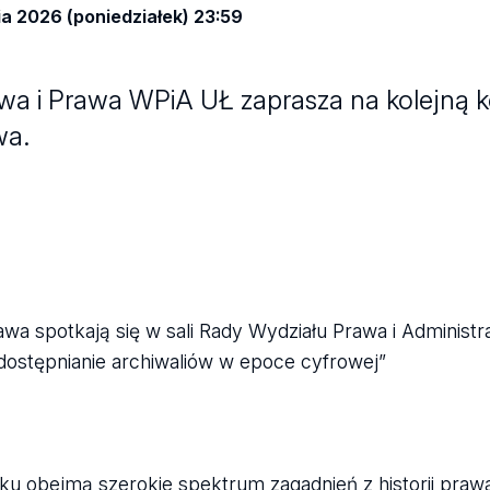
ia 2026 (poniedziałek) 23:59
 i Prawa WPiA UŁ zaprasza na kolejną ko
wa.
rawa spotkają się w sali Rady Wydziału Prawa i Administr
ostępnianie archiwaliów w epoce cyfrowej”
 obejmą szerokie spektrum zagadnień z historii prawa, 