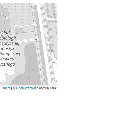
Leaflet
| ©
OpenStreetMap
contributors