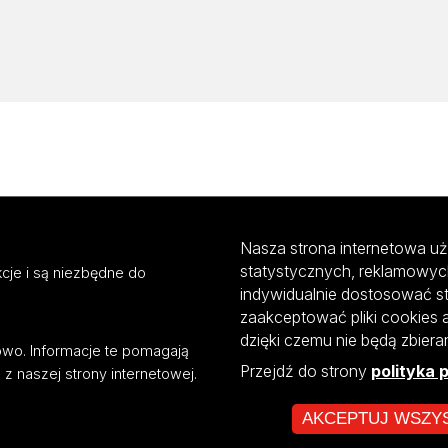
Nasza strona internetowa uż
statystycznych, reklamowyc
cje i są niezbędne do
indywidualnie dostosować s
zaakceptować pliki cookies 
dzięki czemu nie będą zbier
mowo. Informacje te pomagają
Przejdź do strony
polityka 
z naszej strony internetowej.
AKCEPTUJ WSZY
ultiportalu UŁ współfinansowany z funduszy Unii Europejskiej w ramach kon