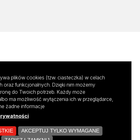
ywa plików cookies (tzw. ciasteczka) w celach
h oraz funkcjonalnych. Dzięki nim możemy
tronę do Twoich potrzeb. Każdy może
albo ma możliwość wyłączenia ich w przeglądarce,
ane żadne informacje
prywatności
STKIE
AKCEPTUJ TYLKO WYMAGANE
kursu NCBR