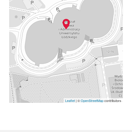
Leaflet
| ©
OpenStreetMap
contributors