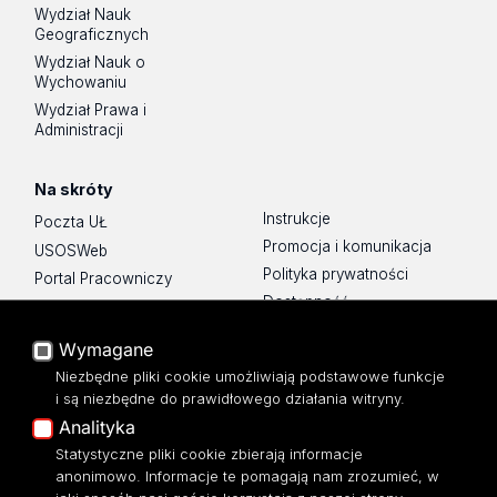
Wydział Nauk
Geograficznych
Wydział Nauk o
Wychowaniu
Wydział Prawa i
Administracji
Na skróty
Instrukcje
Poczta UŁ
Promocja i komunikacja
USOSWeb
Polityka prywatności
Portal Pracowniczy
Dostępność
Baza Aktów Własnych
Mapa Strony
Platforma e-learningowa
Wymagane
Moodle
Biblioteka WPiA UŁ
Niezbędne pliki cookie umożliwiają podstawowe funkcje
Eksperci UŁ
Bufet ☕
i są niezbędne do prawidłowego działania witryny.
Polityka Prywatności
Analityka
Dostępność
Statystyczne pliki cookie zbierają informacje
anonimowo. Informacje te pomagają nam zrozumieć, w