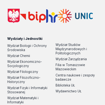
Wydziały i Jednostki
Wydział Studiów
Wydział Biologii i Ochrony
Międzynarodowych i
Środowiska
Politologicznych
Wydział Chemii
Wydział Zarządzania
Wydział Ekonomiczno-
Filia w Tomaszowie
Socjologiczny
Mazowieckim
Wydział Filologiczny
Centra naukowe i zespoły
Wydział Filozoficzno-
badawcze
Historyczny
Biblioteka UŁ
Wydział Fizyki i Informatyki
Wydawnictwo UŁ
Stosowanej
Wydział Matematyki i
Informatyki