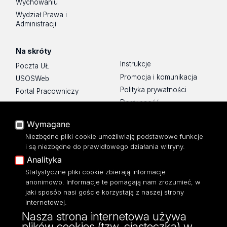
Wychowaniu
Wydział Prawa i
Administracji
Na skróty
Instrukcje
Poczta UŁ
Promocja i komunikacja
USOSWeb
Polityka prywatności
Portal Pracowniczy
Dostępność
Baza Aktów Własnych
Mapa Strony
Platforma e-learningowa
Wymagane
Moodle
Biblioteka WPiA UŁ
Niezbędne pliki cookie umożliwiają podstawowe funkcje
Eksperci UŁ
Bufet ☕
i są niezbędne do prawidłowego działania witryny.
Polityka Prywatności
Analityka
Dostępność
Statystyczne pliki cookie zbierają informacje
anonimowo. Informacje te pomagają nam zrozumieć, w
jaki sposób nasi goście korzystają z naszej strony
internetowej.
Nasza strona internetowa używa
ul. Kopcińskiego 8/12
plików cookies (tzw. ciasteczka) w
90-232 Łódź