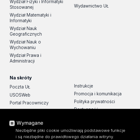
Wydział Fizyki i Informatyki
Wydawnictwo UŁ
Stosowanej
Wydział Matematyki i
Informatyki
Wydział Nauk
Geograficznych
Wydział Nauk o
Wychowaniu
Wydział Prawa i
Administracji
Na skróty
Instrukcje
Poczta UŁ
Promocja i komunikacja
USOSWeb
Polityka prywatności
Portal Pracowniczy
Dostępność
Baza Aktów Własnych
Mapa Strony
Platforma e-learningowa
Wymagane
Moodle
Biblioteka WPiA UŁ
Niezbędne pliki cookie umożliwiają podstawowe funkcje
Eksperci UŁ
Bufet ☕
i są niezbędne do prawidłowego działania witryny.
Polityka Prywatności