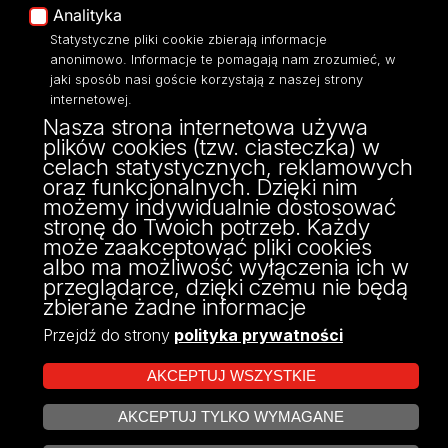
Analityka
Dostępność
Statystyczne pliki cookie zbierają informacje
anonimowo. Informacje te pomagają nam zrozumieć, w
jaki sposób nasi goście korzystają z naszej strony
internetowej.
Nasza strona internetowa używa
ul. Kopcińskiego 8/12
plików cookies (tzw. ciasteczka) w
90-232 Łódź
celach statystycznych, reklamowych
NIP: 724-000-32-43
oraz funkcjonalnych. Dzięki nim
fax: 42/635 47 85
możemy indywidualnie dostosować
dziekanat@wpia.uni.lodz.pl
stronę do Twoich potrzeb. Każdy
może zaakceptować pliki cookies
albo ma możliwość wyłączenia ich w
przeglądarce, dzięki czemu nie będą
zbierane żadne informacje
Przejdź do strony
polityka prywatności
AKCEPTUJ WSZYSTKIE
AKCEPTUJ TYLKO WYMAGANE
Projekt Multiportalu UŁ współfinansowany z funduszy Unii Europejskiej w
ZARZĄDZAJ COOKIES
ramach konkursu NCBR