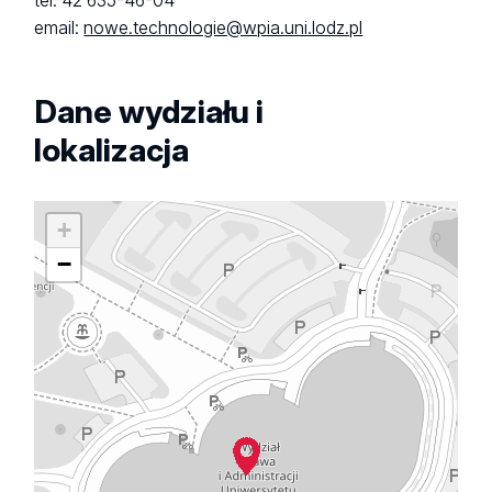
tel. 42 635-46-04
email:
nowe.technologie@wpia.uni.lodz.pl
Dane wydziału i
lokalizacja
+
−