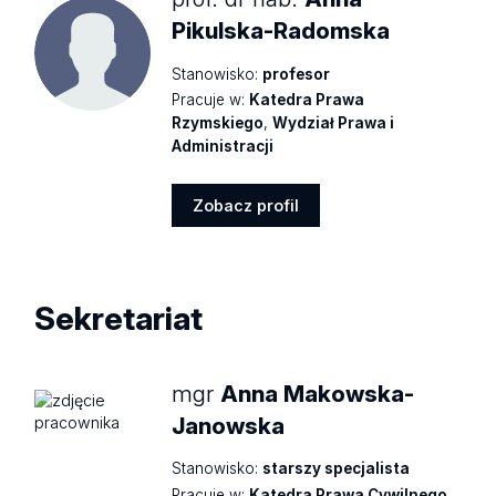
Pikulska-Radomska
Stanowisko:
profesor
Pracuje w:
Katedra Prawa
Rzymskiego
,
Wydział Prawa i
Administracji
Zobacz profil
Zobacz
profil
Sekretariat
mgr
Anna Makowska-
Janowska
Stanowisko:
starszy specjalista
Pracuje w:
Katedra Prawa Cywilnego
,