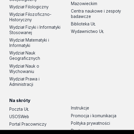
Mazowieckim
Wydział Filologiczny
Centra naukowe i zespoły
Wydział Filozoficzno-
badawcze
Historyczny
Biblioteka UŁ
Wydział Fizyki i Informatyki
Wydawnictwo UŁ
Stosowanej
Wydział Matematyki i
Informatyki
Wydział Nauk
Geograficznych
Wydział Nauk o
Wychowaniu
Wydział Prawa i
Administracji
Na skróty
Instrukcje
Poczta UŁ
Promocja i komunikacja
USOSWeb
Polityka prywatności
Portal Pracowniczy
Dostępność
Baza Aktów Własnych