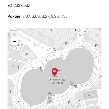
90-232 Łódź
Pokoje
: 3.07; 3.08; 3.27; 3.28; 1.36
+
−