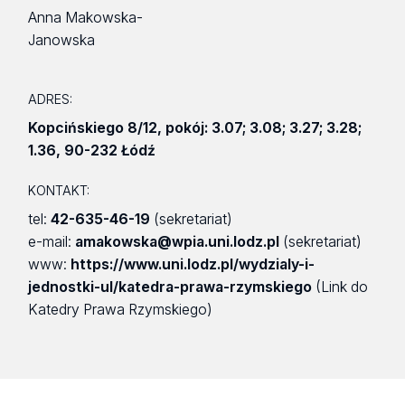
Anna Makowska-
Janowska
ADRES:
Kopcińskiego 8/12
,
pokój: 3.07; 3.08; 3.27; 3.28;
1.36
,
90-232 Łódź
KONTAKT:
tel:
42-635-46-19
(sekretariat)
e-mail:
amakowska@wpia.uni.lodz.pl
(sekretariat)
www:
https://www.uni.lodz.pl/wydzialy-i-
jednostki-ul/katedra-prawa-rzymskiego
(Link do
Katedry Prawa Rzymskiego)