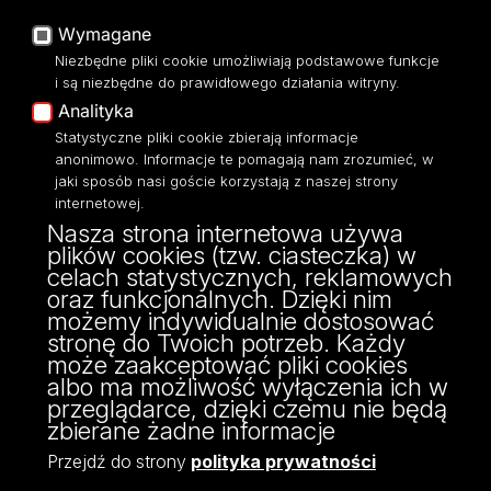
Mapa Strony
Platforma e-learningowa
Wymagane
Moodle
Biblioteka WPiA UŁ
Niezbędne pliki cookie umożliwiają podstawowe funkcje
Eksperci UŁ
Bufet ☕
i są niezbędne do prawidłowego działania witryny.
Polityka Prywatności
Analityka
Dostępność
Statystyczne pliki cookie zbierają informacje
anonimowo. Informacje te pomagają nam zrozumieć, w
jaki sposób nasi goście korzystają z naszej strony
internetowej.
Nasza strona internetowa używa
ul. Kopcińskiego 8/12
plików cookies (tzw. ciasteczka) w
90-232 Łódź
celach statystycznych, reklamowych
NIP: 724-000-32-43
oraz funkcjonalnych. Dzięki nim
fax: 42/635 47 85
możemy indywidualnie dostosować
dziekanat@wpia.uni.lodz.pl
stronę do Twoich potrzeb. Każdy
może zaakceptować pliki cookies
albo ma możliwość wyłączenia ich w
przeglądarce, dzięki czemu nie będą
zbierane żadne informacje
Przejdź do strony
polityka prywatności