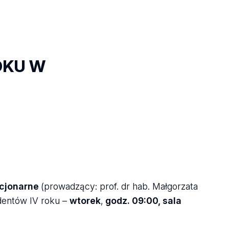
OKU W
acjonarne
(prowadzący: prof. dr hab. Małgorzata
udentów IV roku –
wtorek
,
godz. 09:00, sala