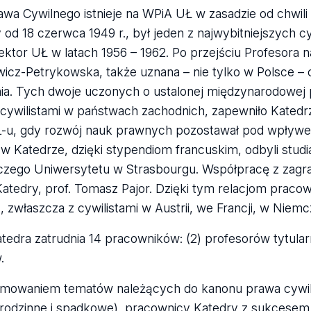
awa Cywilnego istnieje na WPiA UŁ w zasadzie od chwili 
od 18 czerwca 1949 r., był jeden z najwybitniejszych cy
ktor UŁ w latach 1956 – 1962. Po przejściu Profesora na
icz-Petrykowska, także uznana – nie tylko w Polsce – c
nia. Tych dwoje uczonych o ustalonej międzynarodowej
 cywilistami w państwach zachodnich, zapewniło Katedr
-u, gdy rozwój nauk prawnych pozostawał pod wpływem 
i w Katedrze, dzięki stypendiom francuskim, odbyli st
ego Uniwersytetu w Strasbourgu. Współpracę z zagra
atedry, prof. Tomasz Pajor. Dzięki tym relacjom pracown
 zwłaszcza z cywilistami w Austrii, we Francji, w Niemcz
edra zatrudnia 14 pracowników: (2) profesorów tytularn
w.
mowaniem tematów należących do kanonu prawa cywiln
rodzinne i spadkowe), pracownicy Katedry z sukcesem