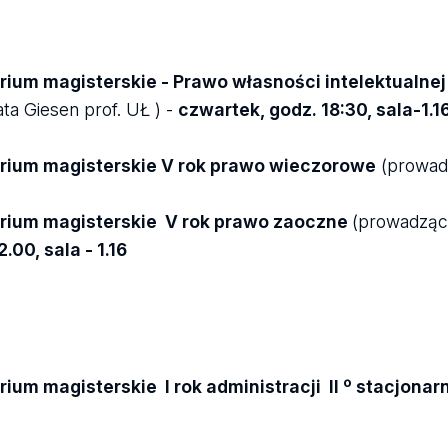
ium magisterskie - Prawo własności intelektualne
ta Giesen prof. UŁ ) -
czwartek
, godz. 18:30, sala-1.1
rium magisterskie V rok prawo wieczorowe
(prowad
rium magisterskie V rok prawo zaoczne
(prowadzący
.00, sala - 1.16
ium magisterskie I rok administracji II º stacjonar