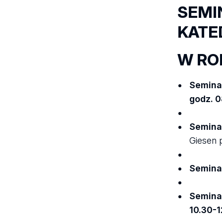
SEMI
KATE
W RO
Seminar
godz. 0
Seminar
Giesen 
Semina
Semina
10.30-12