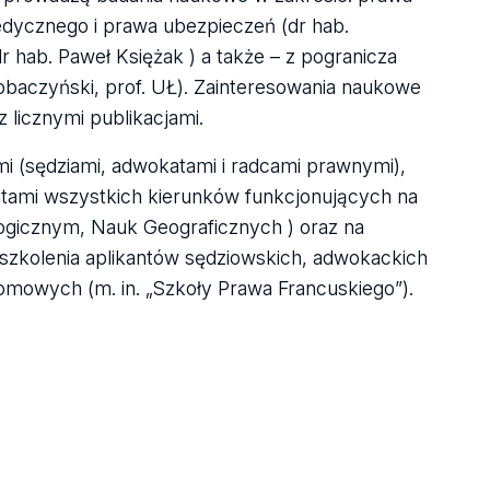
medycznego i prawa ubezpieczeń (dr hab.
dr hab. Paweł Księżak ) a także – z pogranicza
baczyński, prof. UŁ). Zainteresowania naukowe
licznymi publikacjami.
i (sędziami, adwokatami i radcami prawnymi),
ntami wszystkich kierunków funkcjonujących na
ogicznym, Nauk Geograficznych ) oraz na
kolenia aplikantów sędziowskich, adwokackich
omowych (m. in. „Szkoły Prawa Francuskiego”).