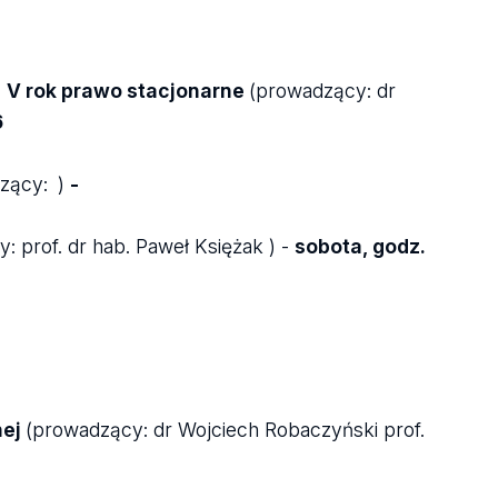
j V rok prawo stacjonarne
(prowadzący: dr
6
zący:
)
-
: prof. dr hab. Paweł Księżak ) -
sobota, godz.
nej
(
prowadzący: dr Wojciech Robaczyński prof.