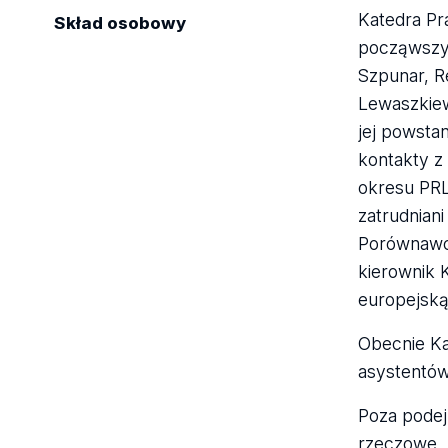
Katedra Pr
Skład osobowy
począwszy 
Szpunar, Re
Lewaszkiew
jej powsta
kontakty z
okresu PRL
zatrudnian
Porównawcz
kierownik K
europejską,
Obecnie Kat
asystentó
Poza podej
rzeczowe, 