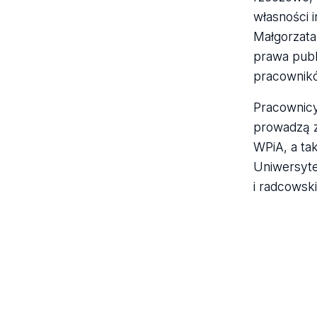
własności 
Małgorzata 
prawa publ
pracownikó
Pracownicy
prowadzą z
WPiA, a ta
Uniwersyte
i radcowsk