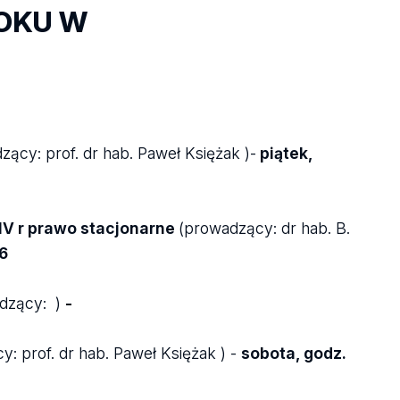
ROKU W
zący: prof. dr hab. Paweł Księżak )-
piątek
,
IV r prawo stacjonarne
(prowadzący: dr hab. B.
16
dzący: )
-
: prof. dr hab. Paweł Księżak ) -
sobota, godz.