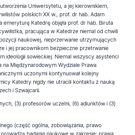
utworzenia Uniwersytetu, a jej kierownikiem,
wilistów polskich XX w., prof. dr hab. Adam
 emeryturę Katedrę objęła prof. dr hab. Biruta
ywilistka, pracująca w Katedrze niemal od chwili
 pozycji naukowej, nieprzerwanie utrzymujących
ze i jej pracownikom bezpieczne przetrwanie
ideologii sowieckiej. Niemal wszyscy asystenci
udia na Międzynarodowym Wydziale Prawa
nicznymi uczonymi kontynuował kolejny
icy Katedry nigdy nie utracili kontaktu z nauką
ech i Szwajcarii.
ych, (3) profesorów uczelni, (6) adiunktów i (3)
ego (część ogólna, zobowiązania, prawo
 prowadzą badania naukowe w zakresie: prawa