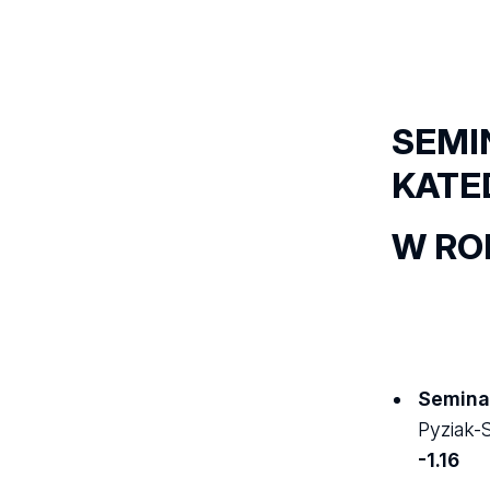
SEMI
KATE
W RO
Seminar
Pyziak-
-1.16