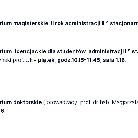
ium magisterskie II rok administracji II º stacjonar
ium licencjackie dla studentów administracji I º s
ński prof. UŁ
-
piątek, godz.10.15-11.45, sala 1.16.
rium doktorskie
( prowadzący: prof. dr hab. Małgorzat
16