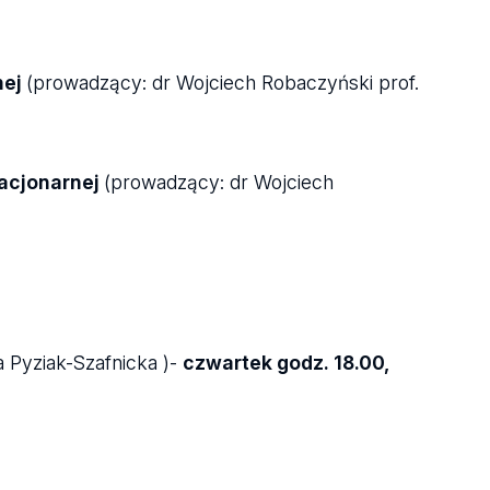
nej
(prowadzący: dr Wojciech Robaczyński prof.
tacjonarnej
(
prowadzący: dr Wojciech
a Pyziak-Szafnicka )-
czwartek godz. 18.00,