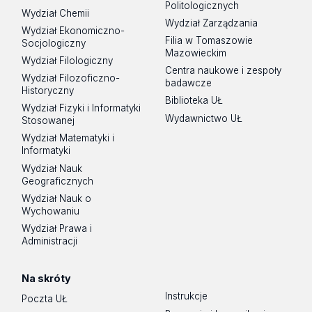
Politologicznych
Wydział Chemii
Wydział Zarządzania
Wydział Ekonomiczno-
Filia w Tomaszowie
Socjologiczny
Mazowieckim
Wydział Filologiczny
Centra naukowe i zespoły
Wydział Filozoficzno-
badawcze
Historyczny
Biblioteka UŁ
Wydział Fizyki i Informatyki
Wydawnictwo UŁ
Stosowanej
Wydział Matematyki i
Informatyki
Wydział Nauk
Geograficznych
Wydział Nauk o
Wychowaniu
Wydział Prawa i
Administracji
Na skróty
Instrukcje
Poczta UŁ