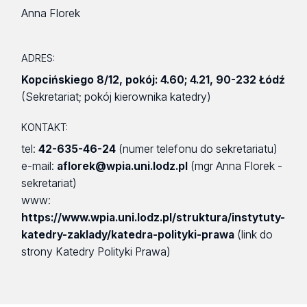
Anna Florek
ADRES:
Kopcińskiego 8/12
,
pokój: 4.60; 4.21
,
90-232 Łódź
(Sekretariat; pokój kierownika katedry)
KONTAKT:
tel:
42-635-46-24
(numer telefonu do sekretariatu)
e-mail:
aflorek@wpia.uni.lodz.pl
(mgr Anna Florek -
sekretariat)
www:
https://www.wpia.uni.lodz.pl/struktura/instytuty-
katedry-zaklady/katedra-polityki-prawa
(link do
strony Katedry Polityki Prawa)