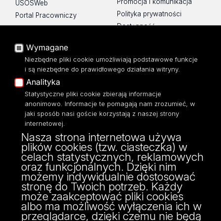
Promocja i komunikacja
USOSWeb
Polityka prywatności
Portal Pracowniczy
Dostępność
Baza Aktów Własnych
Mapa Strony
Platforma e-learningowa
Wymagane
Moodle
Biblioteka WPiA UŁ
Niezbędne pliki cookie umożliwiają podstawowe funkcje
Eksperci UŁ
Bufet ☕
i są niezbędne do prawidłowego działania witryny.
Polityka Prywatności
Analityka
Dostępność
Statystyczne pliki cookie zbierają informacje
anonimowo. Informacje te pomagają nam zrozumieć, w
jaki sposób nasi goście korzystają z naszej strony
internetowej.
Nasza strona internetowa używa
ul. Kopcińskiego 8/12
plików cookies (tzw. ciasteczka) w
90-232 Łódź
celach statystycznych, reklamowych
NIP: 724-000-32-43
oraz funkcjonalnych. Dzięki nim
fax: 42/635 47 85
możemy indywidualnie dostosować
dziekanat@wpia.uni.lodz.pl
stronę do Twoich potrzeb. Każdy
może zaakceptować pliki cookies
albo ma możliwość wyłączenia ich w
przeglądarce, dzięki czemu nie będą