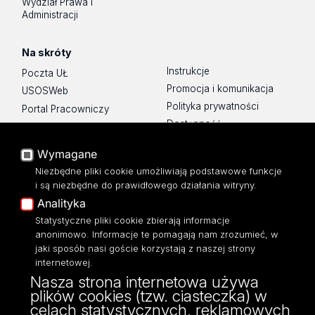
Wydział Prawa i
Administracji
Na skróty
Instrukcje
Poczta UŁ
Promocja i komunikacja
USOSWeb
Polityka prywatności
Portal Pracowniczy
Dostępność
Baza Aktów Własnych
Mapa Strony
Platforma e-learningowa
Wymagane
Moodle
Biblioteka WPiA UŁ
Niezbędne pliki cookie umożliwiają podstawowe funkcje
Eksperci UŁ
Bufet ☕
i są niezbędne do prawidłowego działania witryny.
Polityka Prywatności
Analityka
Dostępność
Statystyczne pliki cookie zbierają informacje
anonimowo. Informacje te pomagają nam zrozumieć, w
jaki sposób nasi goście korzystają z naszej strony
internetowej.
Nasza strona internetowa używa
ul. Kopcińskiego 8/12
plików cookies (tzw. ciasteczka) w
90-232 Łódź
celach statystycznych, reklamowych
NIP: 724-000-32-43