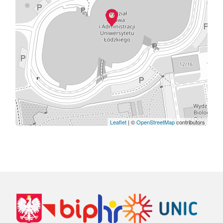
Leaflet
| ©
OpenStreetMap
contributors