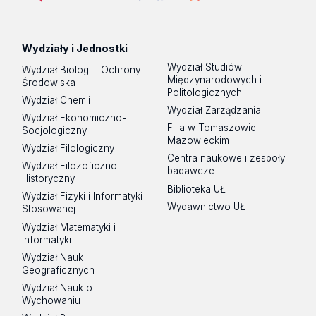
Wydziały i Jednostki
Wydział Studiów
Wydział Biologii i Ochrony
Międzynarodowych i
Środowiska
Politologicznych
Wydział Chemii
Wydział Zarządzania
Wydział Ekonomiczno-
Filia w Tomaszowie
Socjologiczny
Mazowieckim
Wydział Filologiczny
Centra naukowe i zespoły
Wydział Filozoficzno-
badawcze
Historyczny
Biblioteka UŁ
Wydział Fizyki i Informatyki
Wydawnictwo UŁ
Stosowanej
Wydział Matematyki i
Informatyki
Wydział Nauk
Geograficznych
Wydział Nauk o
Wychowaniu