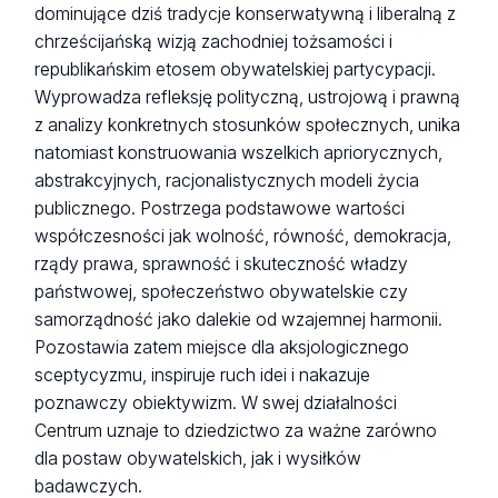
dominujące dziś tradycje konserwatywną i liberalną z
chrześcijańską wizją zachodniej tożsamości i
republikańskim etosem obywatelskiej partycypacji.
Wyprowadza refleksję polityczną, ustrojową i prawną
z analizy konkretnych stosunków społecznych, unika
natomiast konstruowania wszelkich apriorycznych,
abstrakcyjnych, racjonalistycznych modeli życia
publicznego. Postrzega podstawowe wartości
współczesności jak wolność, równość, demokracja,
rządy prawa, sprawność i skuteczność władzy
państwowej, społeczeństwo obywatelskie czy
samorządność jako dalekie od wzajemnej harmonii.
Pozostawia zatem miejsce dla aksjologicznego
sceptycyzmu, inspiruje ruch idei i nakazuje
poznawczy obiektywizm. W swej działalności
Centrum uznaje to dziedzictwo za ważne zarówno
dla postaw obywatelskich, jak i wysiłków
badawczych.