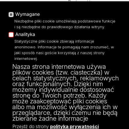
Dostępność
Baza Aktów Własnych
Mapa Strony
Platforma e-learningowa
Wymagane
Moodle
Biblioteka WPiA UŁ
Niezbędne pliki cookie umożliwiają podstawowe funkcje
Eksperci UŁ
Bufet ☕
i są niezbędne do prawidłowego działania witryny.
Polityka Prywatności
Analityka
Dostępność
Statystyczne pliki cookie zbierają informacje
anonimowo. Informacje te pomagają nam zrozumieć, w
jaki sposób nasi goście korzystają z naszej strony
internetowej.
Nasza strona internetowa używa
ul. Kopcińskiego 8/12
plików cookies (tzw. ciasteczka) w
90-232 Łódź
celach statystycznych, reklamowych
NIP: 724-000-32-43
oraz funkcjonalnych. Dzięki nim
fax: 42/635 47 85
możemy indywidualnie dostosować
dziekanat@wpia.uni.lodz.pl
stronę do Twoich potrzeb. Każdy
może zaakceptować pliki cookies
albo ma możliwość wyłączenia ich w
przeglądarce, dzięki czemu nie będą
zbierane żadne informacje
Przejdź do strony
polityka prywatności