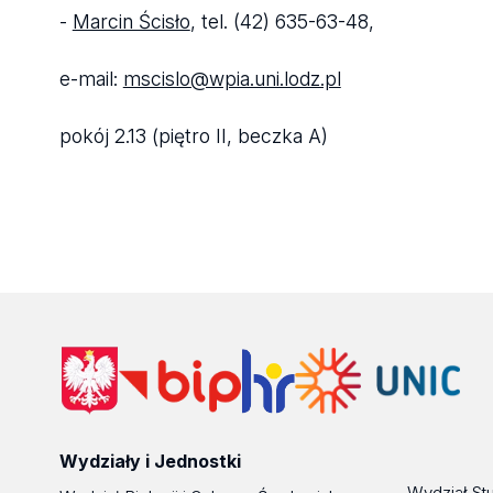
-
Marcin Ścisło
, tel. (42) 635-63-48,
e-mail:
mscislo@wpia.uni.lodz.pl
pokój 2.13 (piętro II, beczka A)
Wydziały i Jednostki
Wydział St