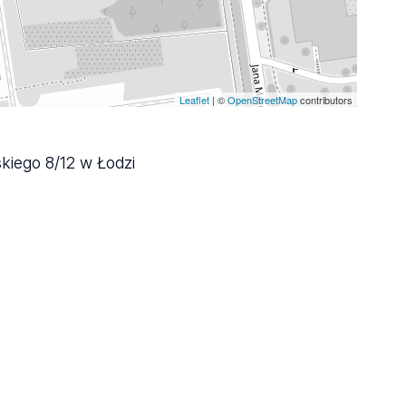
Leaflet
| ©
OpenStreetMap
contributors
skiego 8/12 w Łodzi