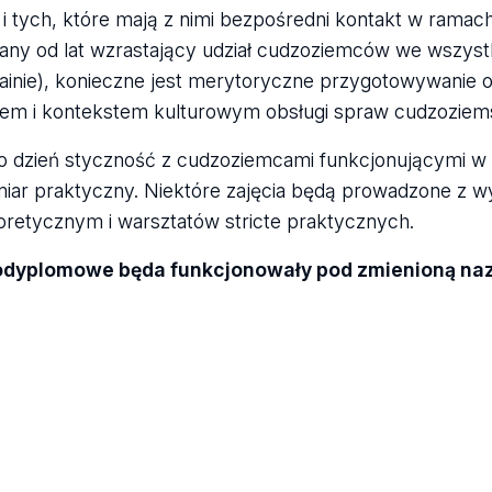
 tych, które mają z nimi bezpośredni kontakt w ramach 
any od lat wzrastający udział cudzoziemców we wszyst
krainie), konieczne jest merytoryczne przygotowywanie
wem i kontekstem kulturowym obsługi spraw cudzoziems
 dzień styczność z cudzoziemcami funkcjonującymi w P
ar praktyczny. Niektóre zajęcia będą prowadzone z w
retycznym i warsztatów stricte praktycznych.
odyplomowe będa funkcjonowały pod zmienioną naz