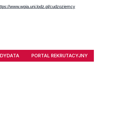
ttps://www.wpia.uni.lodz.pl/cudzoziemcy
NDYDATA
PORTAL REKRUTACYJNY