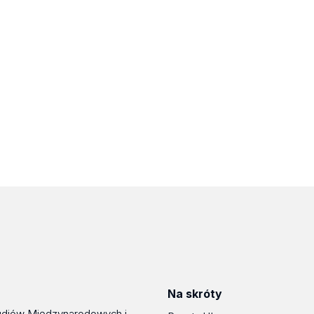
Na skróty
udiów Międzynarodowych i