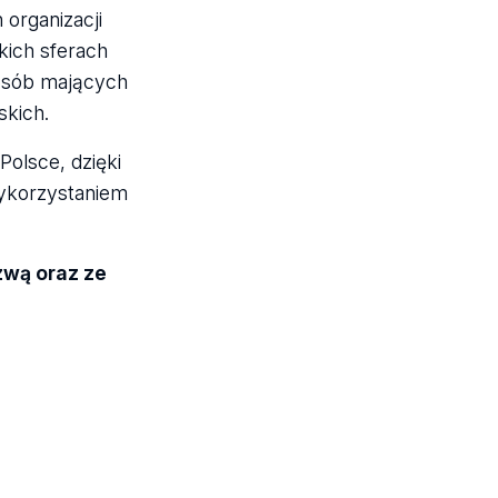
organizacji
kich sferach
 osób mających
kich.
olsce, dzięki
ykorzystaniem
wą oraz ze