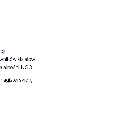
cji
wników działów
ałalności NGO.
agisterskich,