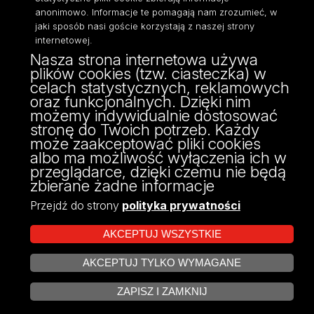
anonimowo. Informacje te pomagają nam zrozumieć, w
jaki sposób nasi goście korzystają z naszej strony
internetowej.
Nasza strona internetowa używa
ul. Kopcińskiego 8/12
plików cookies (tzw. ciasteczka) w
90-232 Łódź
celach statystycznych, reklamowych
NIP: 724-000-32-43
oraz funkcjonalnych. Dzięki nim
fax: 42/635 47 85
możemy indywidualnie dostosować
dziekanat@wpia.uni.lodz.pl
stronę do Twoich potrzeb. Każdy
może zaakceptować pliki cookies
albo ma możliwość wyłączenia ich w
przeglądarce, dzięki czemu nie będą
zbierane żadne informacje
Przejdź do strony
polityka prywatności
AKCEPTUJ WSZYSTKIE
AKCEPTUJ TYLKO WYMAGANE
Projekt Multiportalu UŁ współfinansowany z funduszy Unii Europejskiej w
ZARZĄDZAJ COOKIES
ramach konkursu NCBR
ZAPISZ I ZAMKNIJ