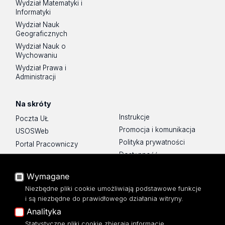
Wydział Matematyki i
Informatyki
Wydział Nauk
Geograficznych
Wydział Nauk o
Wychowaniu
Wydział Prawa i
Administracji
Na skróty
Instrukcje
Poczta UŁ
Promocja i komunikacja
USOSWeb
Polityka prywatności
Portal Pracowniczy
Dostępność
Baza Aktów Własnych
Mapa Strony
Platforma e-learningowa
Wymagane
Moodle
Biblioteka WPiA UŁ
Niezbędne pliki cookie umożliwiają podstawowe funkcje
Eksperci UŁ
Bufet ☕
i są niezbędne do prawidłowego działania witryny.
Polityka Prywatności
Analityka
Dostępność
Statystyczne pliki cookie zbierają informacje